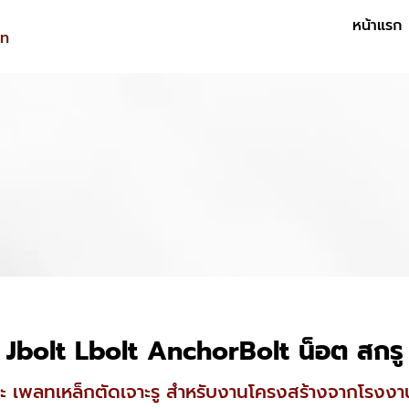
หน้าแรก
ลท
Jbolt Lbolt AnchorBolt น็อต สกรู
ะ เพลทเหล็กตัดเจาะรู สำหรับงานโครงสร้างจากโรง