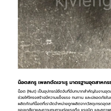
น็อตสกรู เพลทตัดเจาะรู มาตรฐานอุตสาหกร
น็อต (Nut) เป็นอุปกรณ์ยึดจับที่มีบทบาทสำคัญในงานอุตส
ช่วยให้โครงสร้างมีความแข็งแรง ทนทาน และปลอดภัยใน
ผลิตภัณฑ์น็อตที่เราจัดจำหน่ายถูกผลิตจากวัสดุเกรดอุตส
ของเกลียวและความทนทานต่อแรงดึง แรงบิด และสภาพ