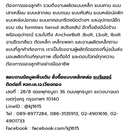
ต้องการของลูกค้า รวมถึงงานผลิตแบบเหล็ก แบบคาน แบบ
เสาเหลี่ยม แบบเสากลม แบบถนน แบบคันหิน แบบหล่อบ่อพัก
แบบหล่อบ่อกลม แบบเทคอนกรีตชนิดต่างๆ และอุปกรณ์ยึด
แบบ เช่น formties tierod สปริงคลิป อีกทั้งยังมีนั่งร้าน
พร้อมอุปกรณ์ รวมไปถึง AnchorBolt Jbolt, Lbolt, Ibolt
งานรีดเกลียว ตัดเหล็ก เหล็กเพลท และงานผลิตเหล็กตาม
แบบที่ลูกค้าต้องการ เราเป็นโรงงานผู้ผลิตโดยตรงที่มุ่งมั่นส่ง
มอบผลิตภัณฑ์คุณภาพ เชื่อถือได้ และตอบโจทย์ทุกความ
ต้องการของลูกค้าอย่างมืออาชีพ
สอบถามข้อมูลเพิ่มเติม สั่งซื้อแบบเหล็กหล่อ
แบริเออร์
ติดต่อที่ หจก.เค.เจ.เวียงทอง
เลขที่ : 28/8 ซอยพุทธบูชา 36 ถนนพุทธบูชา แขวงบางมด
เขตทุ่งครุ กรุงเทพฯ 10140
LineID :
@kj1615
Tel :
089-8977284
,
086-3135913
,
02-4901616
,
02-
4901733
Facebook :
facebook.com/kj1615