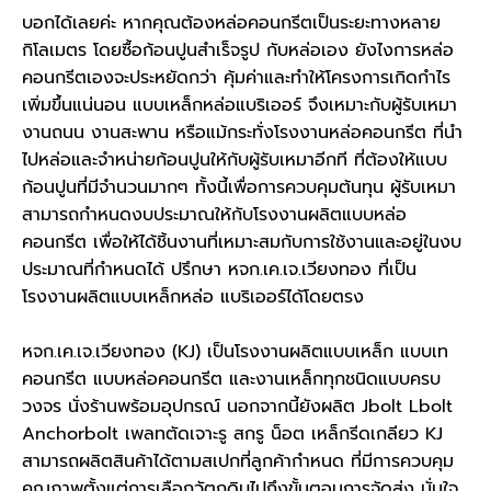
บอกได้เลยค่ะ หากคุณต้องหล่อคอนกรีตเป็นระยะทางหลาย
กิโลเมตร โดยซื้อก้อนปูนสำเร็จรูป กับหล่อเอง ยังไงการหล่อ
คอนกรีตเองจะประหยัดกว่า คุ้มค่าและทำให้โครงการเกิดกำไร
เพิ่มขึ้นแน่นอน แบบเหล็กหล่อแบริเออร์ จึงเหมาะกับผู้รับเหมา
งานถนน งานสะพาน หรือแม้กระทั่งโรงงานหล่อคอนกรีต ที่นำ
ไปหล่อและจำหน่ายก้อนปูนให้กับผู้รับเหมาอีกที ที่ต้องให้แบบ
ก้อนปูนที่มีจำนวนมากๆ ทั้งนี้เพื่อการควบคุมต้นทุน ผู้รับเหมา
สามารถกำหนดงบประมาณให้กับโรงงานผลิตแบบหล่อ
คอนกรีต เพื่อให้ได้ชิ้นงานที่เหมาะสมกับการใช้งานและอยู่ในงบ
ประมาณที่กำหนดได้ ปรึกษา หจก.เค.เจ.เวียงทอง ที่เป็น
โรงงานผลิตแบบเหล็กหล่อ แบริเออร์ได้โดยตรง
หจก.เค.เจ.เวียงทอง (KJ) เป็นโรงงานผลิตแบบเหล็ก แบบเท
คอนกรีต แบบหล่อคอนกรีต และงานเหล็กทุกชนิดแบบครบ
วงจร นั่งร้านพร้อมอุปกรณ์ นอกจากนี้ยังผลิต Jbolt Lbolt
Anchorbolt เพลทตัดเจาะรู สกรู น็อต เหล็กรีดเกลียว KJ
สามารถผลิตสินค้าได้ตามสเปกที่ลูกค้ากำหนด ที่มีการควบคุม
คุณภาพตั้งแต่การเลือกวัตถุดิบไปถึงขั้นตอนการจัดส่ง มั่นใจ